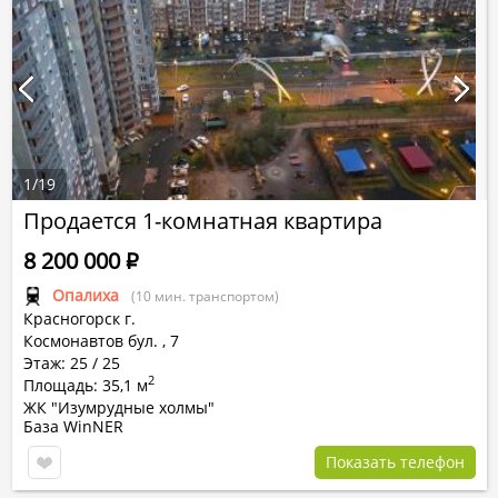
1
/
19
Продается 1-комнатная квартира
8 200 000
Р
Опалиха
(10 мин. транспортом)
Красногорск г.
Космонавтов бул.
,
7
Этаж: 25 / 25
2
Площадь: 35,1 м
ЖК "Изумрудные холмы"
База WinNER
Показать телефон