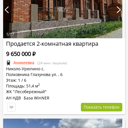
1
/
17
Продается 2-комнатная квартира
9 650 000
Р
Аникеевка
(24 мин. пешком)
Николо-Урюпино с.
Полковника Глазунова ул.
,
6
Этаж: 1 / 6
2
Площадь: 51,4 м
ЖК "Лесобережный"
АН НДВ
База WinNER
Показать телефон