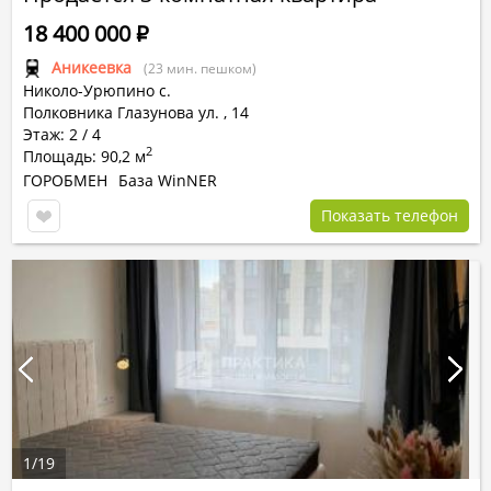
18 400 000
Р
Аникеевка
(23 мин. пешком)
Николо-Урюпино с.
Полковника Глазунова ул.
,
14
Этаж: 2 / 4
2
Площадь: 90,2 м
ГОРОБМЕН
База WinNER
Показать телефон
1
/
19