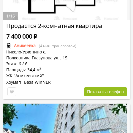
1
/
16
Продается 2-комнатная квартира
7 400 000
Р
Аникеевка
(4 мин. транспортом)
Николо-Урюпино с.
Полковника Глазунова ул.
,
15
Этаж: 6 / 6
2
Площадь: 34,4 м
ЖК "Аникеевский"
Хоумап
База WinNER
Показать телефон