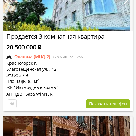
1
/
55
Продается 3-комнатная квартира
20 500 000
Р
Опалиха (МЦД-2)
(26 мин. пешком)
Красногорск г.
Благовещенская ул.
,
12
Этаж: 3 / 9
2
Площадь: 85 м
ЖК "Изумрудные холмы"
АН НДВ
База WinNER
Показать телефон