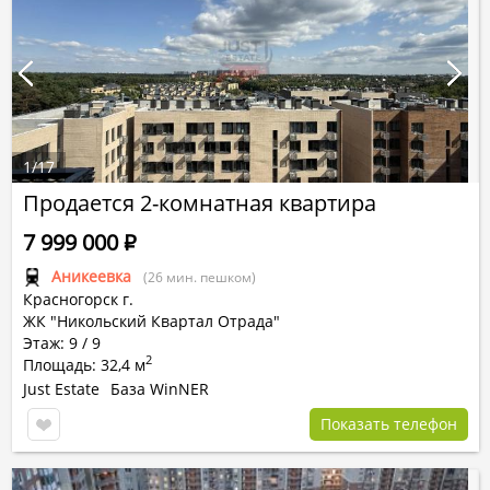
1
/
17
Продается 2-комнатная квартира
7 999 000
Р
Аникеевка
(26 мин. пешком)
Красногорск г.
ЖК "Никольский Квартал Отрада"
Этаж: 9 / 9
2
Площадь: 32,4 м
Just Estate
База WinNER
Показать телефон