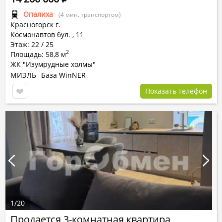
Опалиха
(4 мин. транспортом)
Красногорск г.
Космонавтов бул.
,
11
Этаж: 22 / 25
2
Площадь: 58,8 м
ЖК "Изумрудные холмы"
МИЭЛЬ
База WinNER
Показать телефон
1
/
20
Продается 3-комнатная квартира