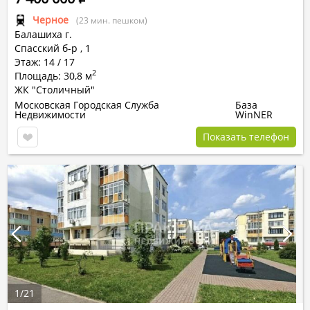
Черное
(23 мин. пешком)
Балашиха г.
Спасский б-р
,
1
Этаж: 14 / 17
2
Площадь: 30,8 м
ЖК "Столичный"
Московская Городская Служба
База
Недвижимости
WinNER
Показать телефон
1
/
21