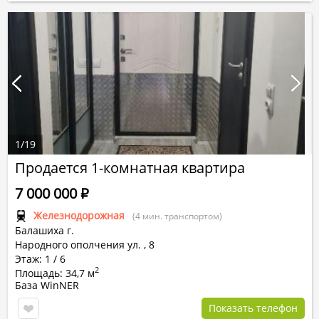
1
/
19
Продается 1-комнатная квартира
7 000 000
Р
Железнодорожная
(4 мин. транспортом)
Балашиха г.
Народного ополчения ул.
,
8
Этаж: 1 / 6
2
Площадь: 34,7 м
База WinNER
Показать телефон