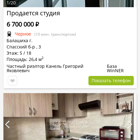
1
/
20
Продается студия
6 700 000
Р
Черное
(10 мин. транспортом)
Балашиха г.
Спасский б-р
,
3
Этаж: 5 / 18
2
Площадь: 26,4 м
Частный риэлтор Канель Григорий
База
Яковлевич
WinNER
Показать телефон