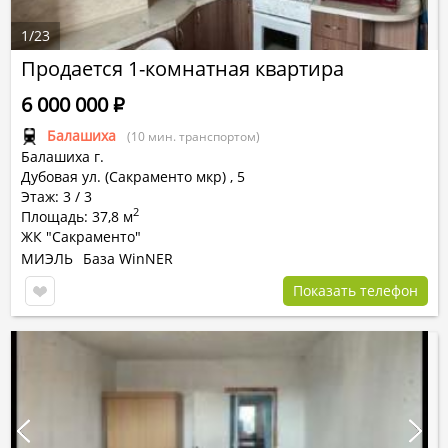
1
/
23
Продается 1-комнатная квартира
6 000 000
Р
Балашиха
(10 мин. транспортом)
Балашиха г.
Дубовая ул. (Сакраменто мкр)
,
5
Этаж: 3 / 3
2
Площадь: 37,8 м
ЖК "Сакраменто"
МИЭЛЬ
База WinNER
Показать телефон