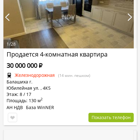
1
/
28
Продается 4-комнатная квартира
30 000 000
Р
Железнодорожная
(14 мин. пешком)
Балашиха г.
Юбилейная ул.
,
4К5
Этаж: 8 / 17
2
Площадь: 130 м
АН НДВ
База WinNER
Показать телефон