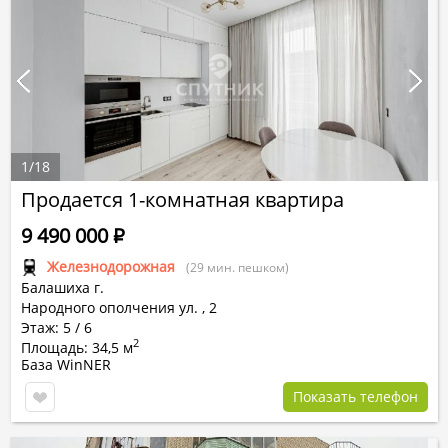
1
/
18
Продается 1-комнатная квартира
9 490 000
Р
Железнодорожная
(29 мин. пешком)
Балашиха г.
Народного ополчения ул.
,
2
Этаж: 5 / 6
2
Площадь: 34,5 м
База WinNER
Показать телефон