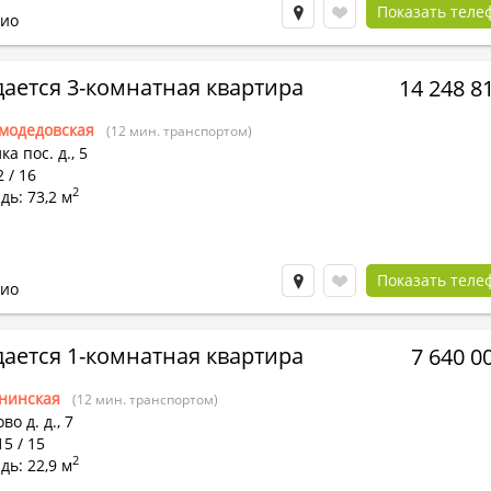
Показать теле
ио
ается 3-комнатная квартира
14 248 8
модедовская
(12 мин. транспортом)
ка пос.
д.,
5
2 / 16
2
ь: 73,2 м
Показать теле
ио
ается 1-комнатная квартира
7 640 0
нинская
(12 мин. транспортом)
во д.
д.,
7
15 / 15
2
ь: 22,9 м