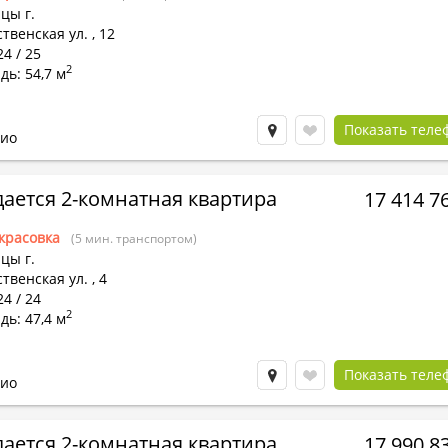
цы г.
твенская ул.
,
12
24 / 25
2
ь: 54,7 м
Показать теле
ио
ается 2-комнатная квартира
17 414 7
красовка
(5 мин. транспортом)
цы г.
твенская ул.
,
4
24 / 24
2
ь: 47,4 м
Показать теле
ио
ается 2-комнатная квартира
17 990 8