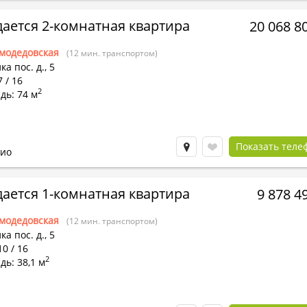
ается 2-комнатная квартира
20 068 8
модедовская
(12 мин. транспортом)
ка пос.
д.,
5
7 / 16
2
дь: 74 м
Показать теле
ио
ается 1-комнатная квартира
9 878 4
модедовская
(12 мин. транспортом)
ка пос.
д.,
5
10 / 16
2
ь: 38,1 м