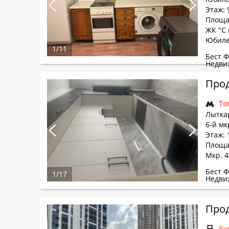
Этаж: 
Площад
ЖК "C 
Юбиле
1
/
11
Бест 
Недви
Прод
То
Лыткар
6-й мк
Этаж: 
Площад
Мкр. 
Бест 
1
/
17
Недви
Прод
Бу