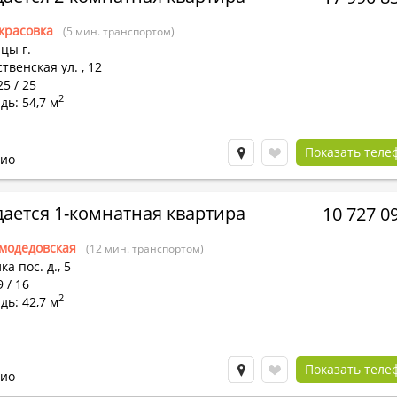
красовка
(5 мин. транспортом)
цы г.
твенская ул.
,
12
25 / 25
2
ь: 54,7 м
Показать теле
ио
ается 1-комнатная квартира
10 727 0
модедовская
(12 мин. транспортом)
ка пос.
д.,
5
9 / 16
2
ь: 42,7 м
Показать теле
ио