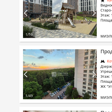
Видное
Старо-
Этаж: 
Площад
1
/
19
МИЭЛ
Прод
Ко
Дзерж
Угрешс
Этаж: 
Площад
ЖК "У
1
/
49
МИЭЛ