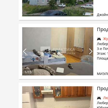
Джойн
Прод
Жу
Любер
3-е По
Этаж: 
Площад
1
/
15
МИЭЛ
Прод
Лю
Любер
Юбиле