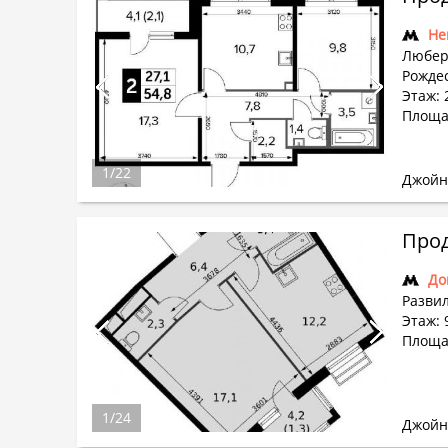
Не
Любер
Рождес
Этаж: 
Площад
1
/
22
Джойн
Прод
До
Развил
Этаж: 
Площад
1
/
24
Джойн