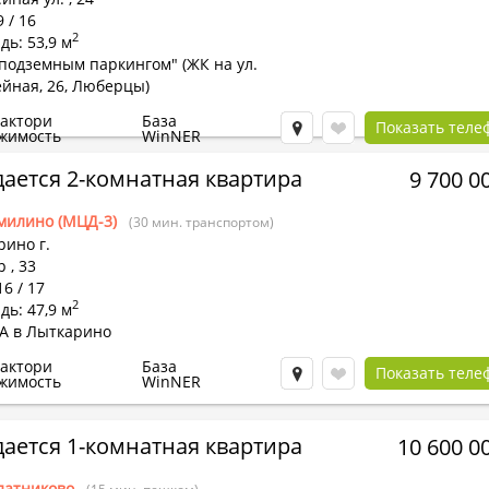
9 / 16
2
ь: 53,9 м
подземным паркингом" (ЖК на ул.
йная, 26, Люберцы)
Фактори
База
Показать теле
жимость
WinNER
ается 2-комнатная квартира
9 700 0
милино (МЦД-3)
(30 мин. транспортом)
ино г.
р
,
33
16 / 17
2
ь: 47,9 м
4А в Лыткарино
Фактори
База
Показать теле
жимость
WinNER
ается 1-комнатная квартира
10 600 0
латниково