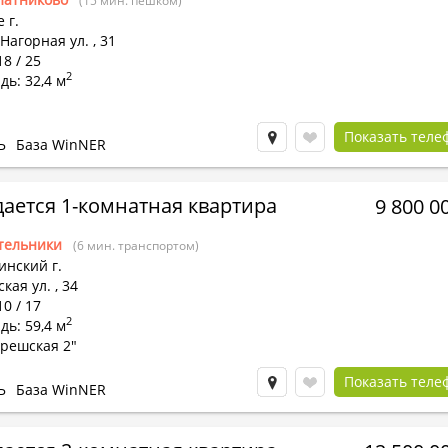
(15 мин. пешком)
 г.
Нагорная ул.
,
31
18 / 25
2
ь: 32,4 м
Показать теле
Ь
База WinNER
ается 1-комнатная квартира
9 800 0
тельники
(6 мин. транспортом)
инский г.
кая ул.
,
34
10 / 17
2
ь: 59,4 м
грешская 2"
Показать теле
Ь
База WinNER