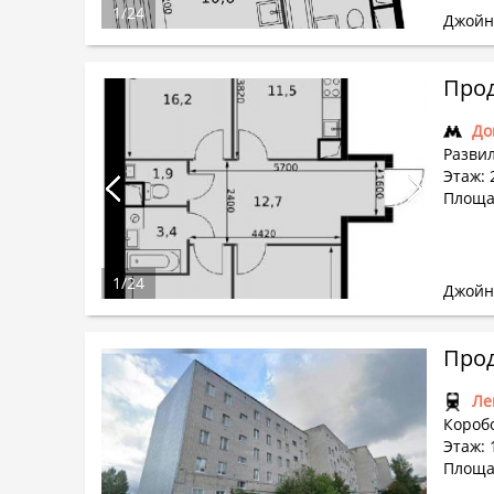
1
/
24
Джойн
Прод
До
Развил
Этаж: 
Площад
1
/
24
Джойн
Прод
Ле
Коробо
Этаж: 
Площад