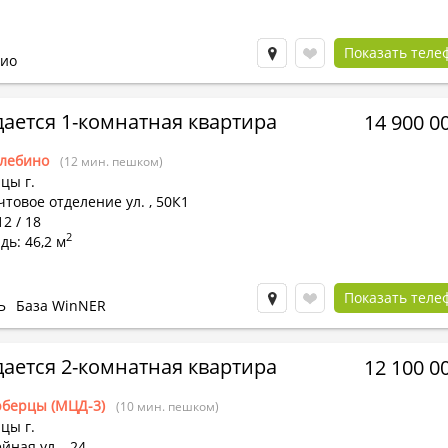
Показать теле
ио
ается 1-комнатная квартира
14 900 0
лебино
(12 мин. пешком)
цы г.
чтовое отделение ул.
,
50К1
12 / 18
2
ь: 46,2 м
Показать теле
Ь
База WinNER
ается 2-комнатная квартира
12 100 0
берцы (МЦД-3)
(10 мин. пешком)
цы г.
йная ул.
,
24