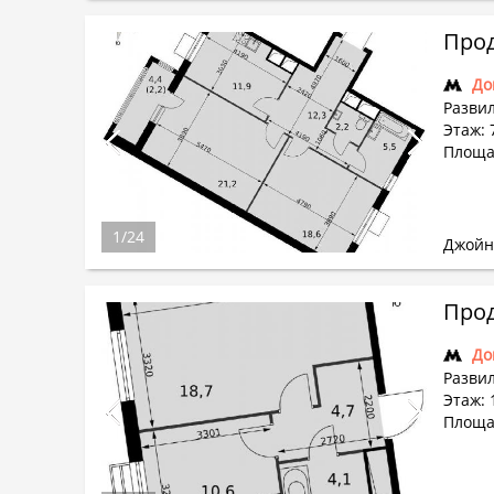
Прод
До
Развил
Этаж: 
Площа
1
/
24
Джойн
Прод
До
Развил
Этаж: 
Площад