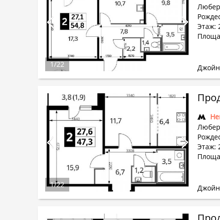
Любер
Рождес
Этаж: 
Площад
1
/
22
Джойн
Прод
Не
Любер
Рождес
Этаж: 
Площад
1
/
22
Джойн
Прод