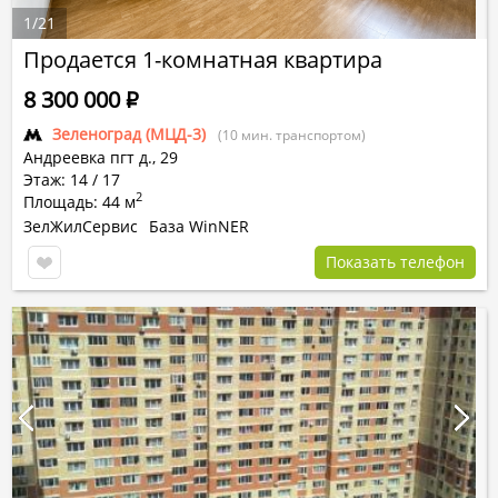
1
/
21
Продается 1-комнатная квартира
8 300 000
Р
Зеленоград (МЦД-3)
(10 мин. транспортом)
Андреевка пгт
д.,
29
Этаж: 14 / 17
2
Площадь: 44 м
ЗелЖилСервис
База WinNER
Показать телефон