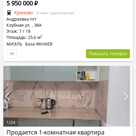
5 950 000
Р
Крюково
(5 мин. транспортом)
Андреевка пгт
Клубная ул.
,
38А
Этаж: 7 / 18
2
Площадь: 25,6 м
МИЭЛЬ
База WinNER
Показать телефон
1
/
24
Продается 1-комнатная квартира