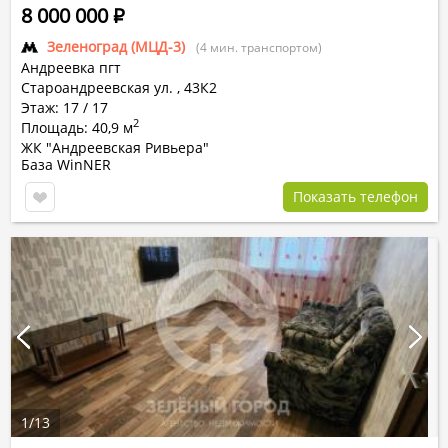
8 000 000
Р
Зеленоград (МЦД-3)
(4 мин. транспортом)
Андреевка пгт
Староандреевская ул.
,
43К2
Этаж: 17 / 17
2
Площадь: 40,9 м
ЖК "Андреевская Ривьера"
База WinNER
Показать телефон
1
/
13