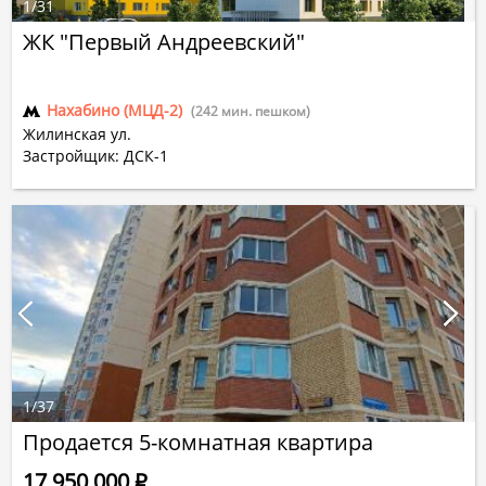
1
/
31
ЖК "Первый Андреевский"
Нахабино (МЦД-2)
(242 мин. пешком)
Жилинская ул.
Застройщик: ДСК-1
1
/
37
Продается 5-комнатная квартира
17 950 000
Р