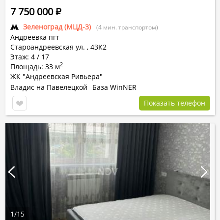
7 750 000
Р
Зеленоград (МЦД-3)
(4 мин. транспортом)
Андреевка пгт
Староандреевская ул.
,
43К2
Этаж: 4 / 17
2
Площадь: 33 м
ЖК "Андреевская Ривьера"
Владис на Павелецкой
База WinNER
Показать телефон
1
/
15