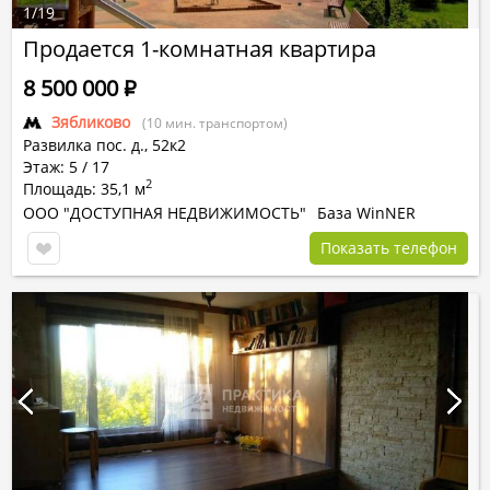
1
/
19
Продается 1-комнатная квартира
8 500 000
Р
Зябликово
(10 мин. транспортом)
Развилка пос.
д.,
52к2
Этаж: 5 / 17
2
Площадь: 35,1 м
ООО "ДОСТУПНАЯ НЕДВИЖИМОСТЬ"
База WinNER
Показать телефон