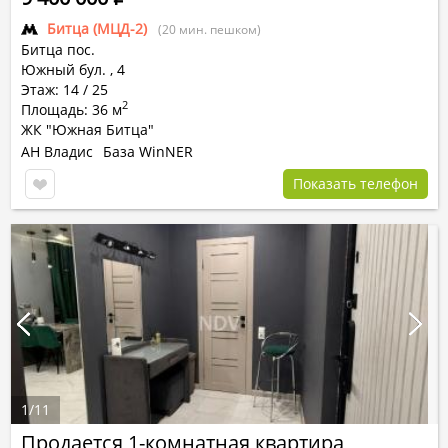
Битца (МЦД-2)
(20 мин. пешком)
Битца пос.
Южный бул.
,
4
Этаж: 14 / 25
2
Площадь: 36 м
ЖК "Южная Битца"
АН Владис
База WinNER
Показать телефон
1
/
11
Продается 1-комнатная квартира