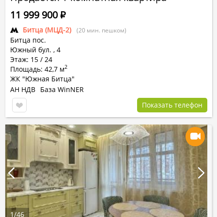
11 999 900
Р
Битца (МЦД-2)
(20 мин. пешком)
Битца пос.
Южный бул.
,
4
Этаж: 15 / 24
2
Площадь: 42,7 м
ЖК "Южная Битца"
АН НДВ
База WinNER
Показать телефон
1
/
46