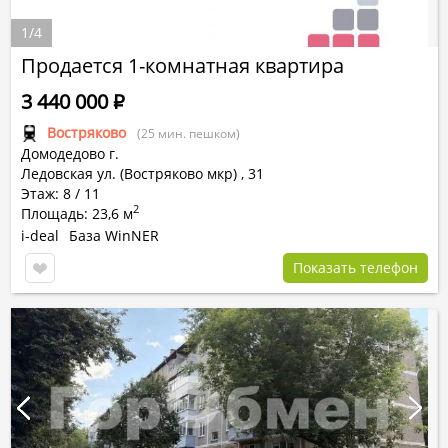
1
/
4
Продается 1-комнатная квартира
3 440 000
Р
Востряково
(25 мин. пешком)
Домодедово г.
Ледовская ул. (Востряково мкр)
,
31
Этаж: 8 / 11
2
Площадь: 23,6 м
i-deal
База WinNER
Показать телефон