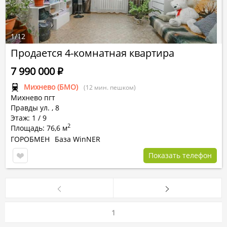
1
/
12
Продается 4-комнатная квартира
7 990 000
Р
Михнево (БМО)
(12 мин. пешком)
Михнево пгт
Правды ул.
,
8
Этаж: 1 / 9
2
Площадь: 76,6 м
ГОРОБМЕН
База WinNER
Показать телефон
1