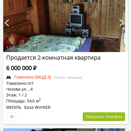
1
/
20
Продается 2-комнатная квартира
6 000 000
Р
Томилино (МЦД-3)
(6 мин. пешком)
Томилино пгт
Чехова ул.
,
4
Этаж: 1 / 2
2
Площадь: 54,6 м
МИЭЛЬ
База WinNER
Показать телефон