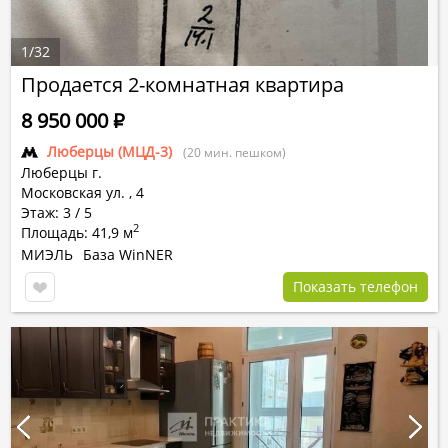
1
/
32
Продается 2-комнатная квартира
8 950 000
Р
Люберцы (МЦД-3)
(20 мин. пешком)
Люберцы г.
Московская ул.
,
4
Этаж: 3 / 5
2
Площадь: 41,9 м
МИЭЛЬ
База WinNER
Показать телефон