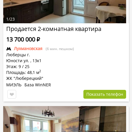
1
/
23
Продается 2-комнатная квартира
13 700 000
Р
Лухмановская
(6 мин. пешком)
Люберцы г.
Юности ул.
,
13к1
Этаж: 9 / 25
2
Площадь: 48,1 м
ЖК "Люберецкий"
МИЭЛЬ
База WinNER
Показать телефон