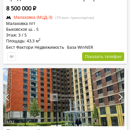
8 500 000
Р
Малаховка (МЦД-3)
(10 мин. транспортом)
Малаховка пгт
Быковское ш.
,
5
Этаж: 3 / 5
2
Площадь: 43,3 м
Бест Фактори Недвижимость
База WinNER
Показать телефон
1
/
32