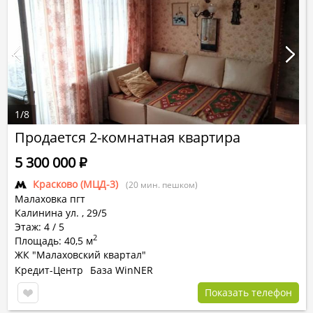
1
/
8
Продается 2-комнатная квартира
5 300 000
Р
Красково (МЦД-3)
(20 мин. пешком)
Малаховка пгт
Калинина ул.
,
29/5
Этаж: 4 / 5
2
Площадь: 40,5 м
ЖК "Малаховский квартал"
Кредит-Центр
База WinNER
Показать телефон