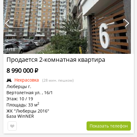
1
/
18
Продается 2-комнатная квартира
8 990 000
Р
Некрасовка
(28 мин. пешком)
Люберцы г.
Вертолетная ул.
,
16/1
Этаж: 10 / 19
2
Площадь: 33 м
ЖК "Люберцы 2016"
База WinNER
Показать телефон