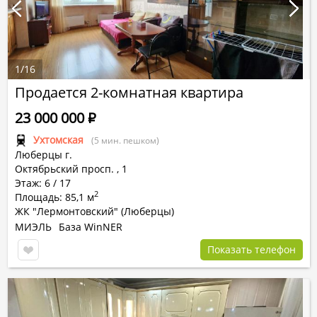
1
/
16
Продается 2-комнатная квартира
23 000 000
Р
Ухтомская
(5 мин. пешком)
Люберцы г.
Октябрьский просп.
,
1
Этаж: 6 / 17
2
Площадь: 85,1 м
ЖК "Лермонтовский" (Люберцы)
МИЭЛЬ
База WinNER
Показать телефон