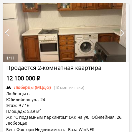
1
/
11
Продается 2-комнатная квартира
12 100 000
Р
Люберцы (МЦД-3)
(10 мин. пешком)
Люберцы г.
Юбилейная ул.
,
24
Этаж: 9 / 16
2
Площадь: 53,9 м
ЖК "C подземным паркингом" (ЖК на ул. Юбилейная, 26,
Люберцы)
Бест Фактори Недвижимость
База WinNER