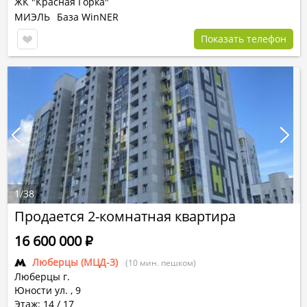
ЖК "Красная Горка"
МИЭЛЬ
База WinNER
Показать телефон
1
/
38
Продается 2-комнатная квартира
16 600 000
Р
Люберцы (МЦД-3)
(10 мин. пешком)
Люберцы г.
Юности ул.
,
9
Этаж: 14 / 17