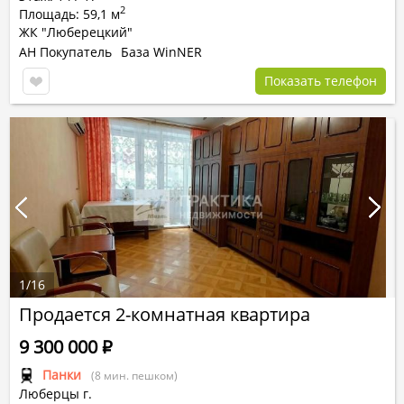
2
Площадь: 59,1 м
ЖК "Люберецкий"
АН Покупатель
База WinNER
Показать телефон
1
/
16
Продается 2-комнатная квартира
9 300 000
Р
Панки
(8 мин. пешком)
Люберцы г.