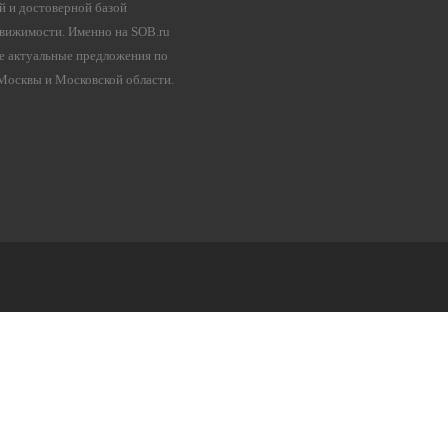
й и достоверной базой
вижимости. Именно на SOB.ru
е актуальные предложения по
осквы и Московской области.