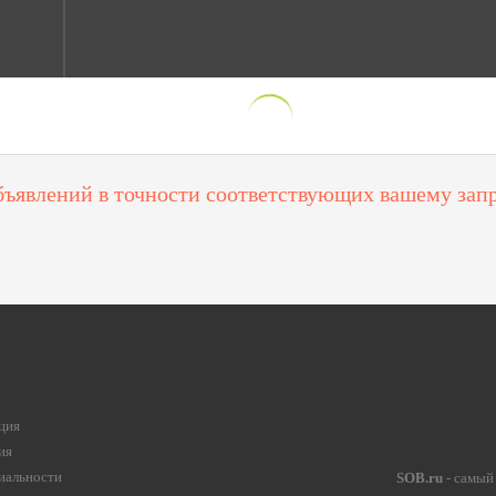
бъявлений в точности соответствующих вашему запр
ция
ия
иальности
SOB.ru
- самый