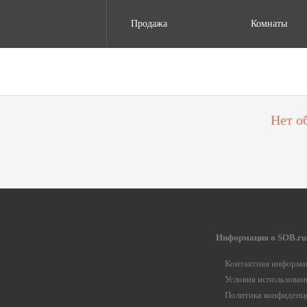
Продажа
Комнаты
Нет о
Информация о SOB.ru
Контактная информа
Условия использован
Политика конфиденц