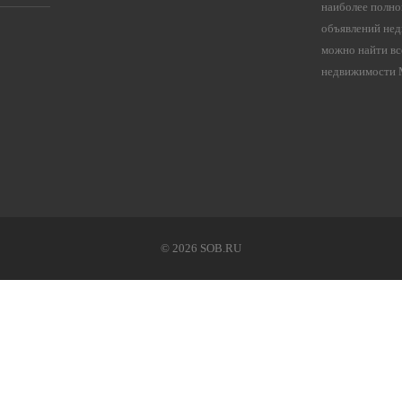
наиболее полно
объявлений нед
можно найти вс
недвижимости М
©
2026 SOB.RU