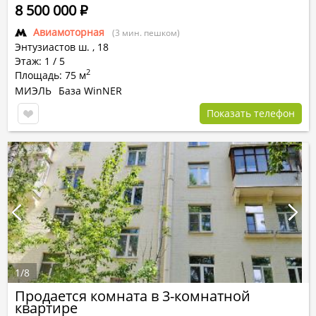
8 500 000
Р
Авиамоторная
(3 мин. пешком)
Энтузиастов ш.
,
18
Этаж: 1 / 5
2
Площадь: 75 м
МИЭЛЬ
База WinNER
Показать телефон
1
/
8
Продается комната в 3-комнатной
квартире