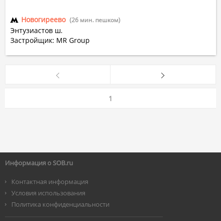
Новогиреево
(26 мин. пешком)
Энтузиастов ш.
Застройщик: MR Group
1
Информация о SOB.ru
Контактная информация
Условия использования
Политика конфиденциальности