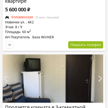
квартире
5 600 000
Р
Коломенская
(5 мин. пешком)
Новинки ул.
,
4К2
Этаж: 8 / 9
2
Площадь: 60 м
АН Покупатель
База WinNER
Показать телефон
1
/
12
Продается комната в 3-комнатной