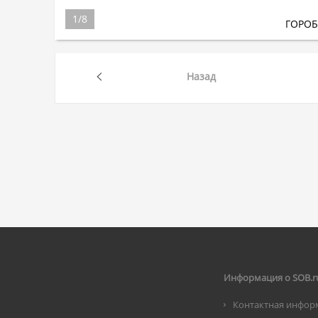
1
/
8
ГОРО
Назад
Информация о SOB.r
Контактная инфор