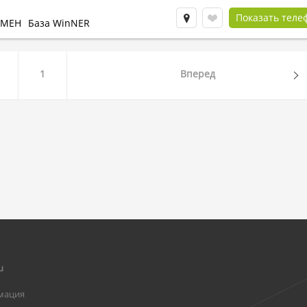
Показать теле
БМЕН
База WinNER
1
Вперед
u
мация