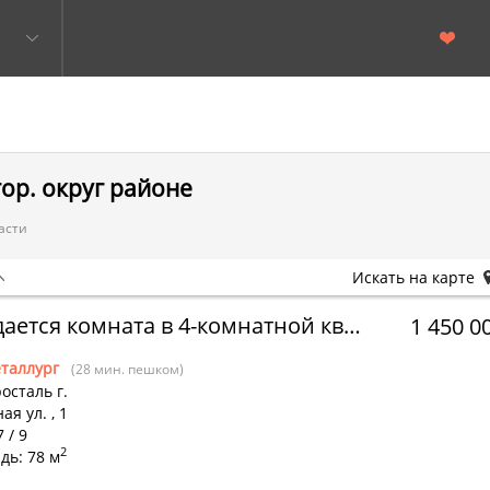
ор. округ районе
асти
Искать на карте
Продается комната в 4-комнатной квартире
1 450 0
таллург
(28 мин. пешком)
осталь г.
ая ул.
,
1
 / 9
2
дь: 78 м