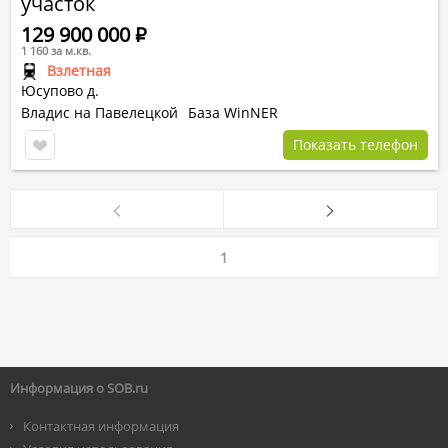
участок
129 900 000
Р
1 160 за м.кв.
Взлетная
Юсупово д.
Владис на Павелецкой
База WinNER
Показать телефон
1
Информация о SOB.ru
Контактная информация