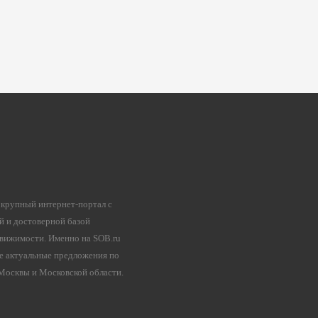
 крупный интернет-портал с
й и достоверной базой
вижимости. Именно на SOB.ru
е актуальные предложения по
осквы и Московской области.