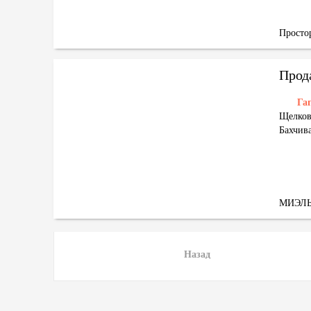
Просто
Га
Щелков
Бахчив
МИЭЛ
Назад