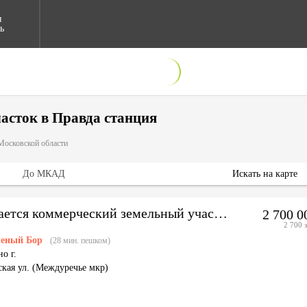
я
ь
асток в Правда станция
Московской области
До МКАД
Искать на карте
Продается коммерческий земельный участок
2 700 
2 700 з
леный Бор
(28 мин. пешком)
о г.
ская ул. (Междуречье мкр)