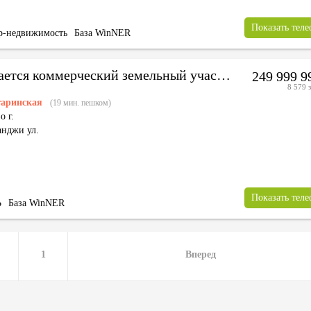
Показать тел
р-недвижимость
База WinNER
Продается коммерческий земельный участок
249 999 
8 579 з
гаринская
(19 мин. пешком)
о г.
анджи ул.
Показать тел
Ь
База WinNER
1
Вперед