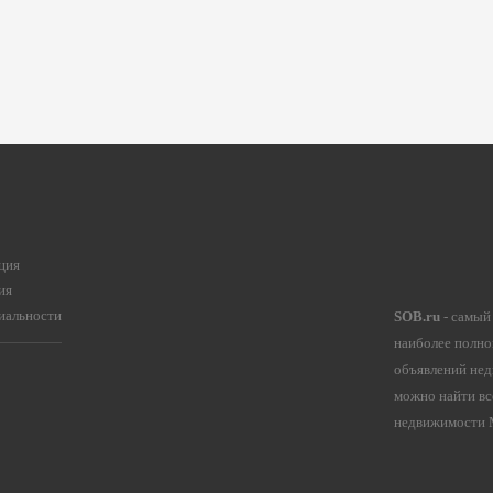
ция
ия
иальности
SOB.ru
- самый
наиболее полно
объявлений нед
можно найти вс
недвижимости М