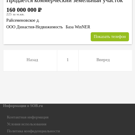
Продается коммерческий земельный участок
160 000 000
Р
225 за м.кв.
Райсеменовское д.
ООО Династия-Недвижимость
База WinNER
Показать телефон
Назад
1
Вперед
Информация о SOB.ru
Контактная информация
Условия использования
Политика конфиденциальности