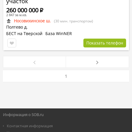
участок
260 000 000
Р
2 847 за м.кв.
Носовихинское ш.
(30 мин. транспортом)
Полтево д.
БЕСТ на Тверской
База WinNER
Показать телефон
1
Информация о SOB.ru
Контактная информация