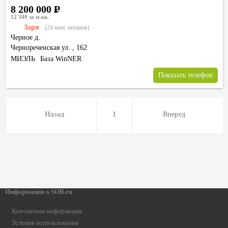
8 200 000
Р
12 349 за м.кв.
Заря
(24 мин. пешком)
Черное д.
Чернореченская ул.
,
162
МИЭЛЬ
База WinNER
Показать телефон
Назад
1
Вперед
Информация о SOB.ru
Контактная информация
Условия использования