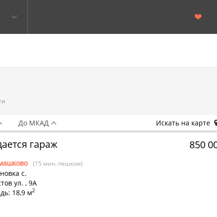
ти
До МКАД
Искать на карте
ается гараж
850 0
машково
(15 мин. пешком)
новка с.
тов ул.
,
9А
2
ь: 18,9 м