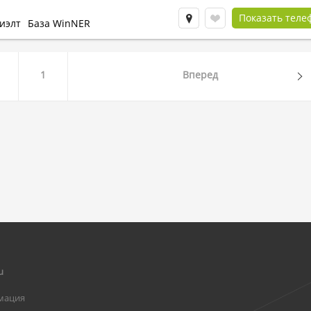
Показать теле
иэлт
База WinNER
1
Вперед
u
мация