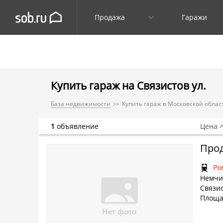
Продажа
Гаражи
Купить гараж на Связистов ул.
База недвижимости
Купить гараж в Московской облас
1
объявление
Цена
Прод
Ро
Немчи
Связис
Площад