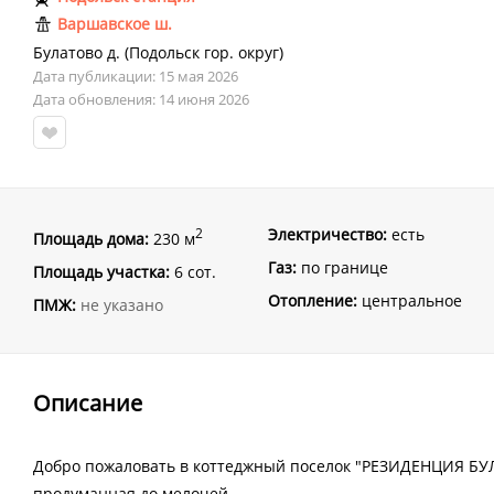
Варшавское ш.
Булатово д.
(
Подольск гор. округ
)
Дата публикации: 15 мая 2026
Дата обновления: 14 июня 2026
Электричество:
есть
2
Площадь дома:
230 м
Газ:
по границе
Площадь участка:
6 сот.
Отопление:
центральное
ПМЖ:
не указано
Описание
Добро пожаловать в коттеджный поселок "РЕЗИДЕНЦИЯ БУЛ
продуманная до мелочей.