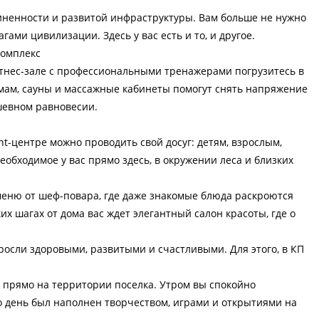
ненности и развитой инфраструктуры. Вам больше не нужно
ми цивилизации. Здесь у вас есть и то, и другое.
комплекс
итнес-зале с профессиональными тренажерами погрузитесь в
мам, сауны и массажные кабинеты помогут снять напряжение
ушевном равновесии.
t-центре можно проводить свой досуг: детям, взрослым,
еобходимое у вас прямо здесь, в окружении леса и близких
еню от шеф-повара, где даже знакомые блюда раскроются
ких шагах от дома вас ждет элегантный салон красоты, где о
росли здоровыми, развитыми и счастливыми. Для этого, в КП
, прямо на территории поселка. Утром вы спокойно
го день был наполнен творчеством, играми и открытиями на