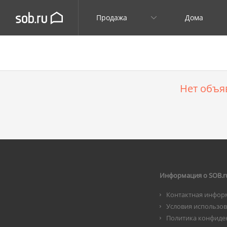
Продажа
Дома
Нет объя
Информация о SOB.r
Контактная инфор
Условия использо
Политика конфиде