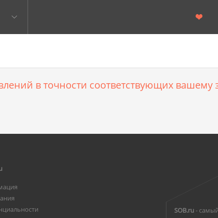
влений в точности соответствующих вашему з
u
мация
вания
нциальности
SOB.ru
- самый