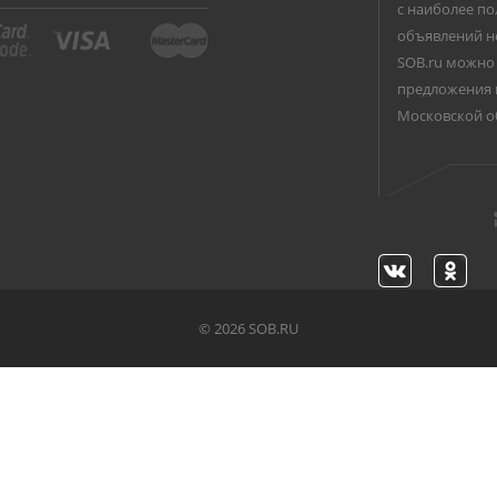
с наиболее по
объявлений н
SOB.ru можно 
предложения 
Московской о
©
2026 SOB.RU