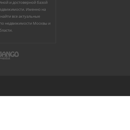
лной и достоверной базой
едвижимости. Именно на
найти все актуальные
по недвижимости Москвы и
бласти.