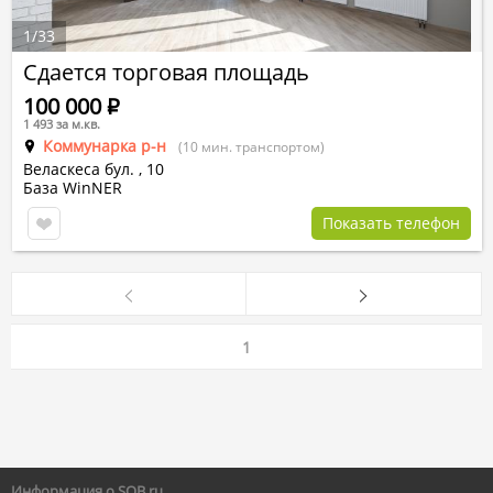
1
/
33
Сдается торговая площадь
100 000
Р
1 493 за м.кв.
Коммунарка р-н
(10 мин. транспортом)
Веласкеса бул.
,
10
База WinNER
Показать телефон
1
Информация о SOB.ru