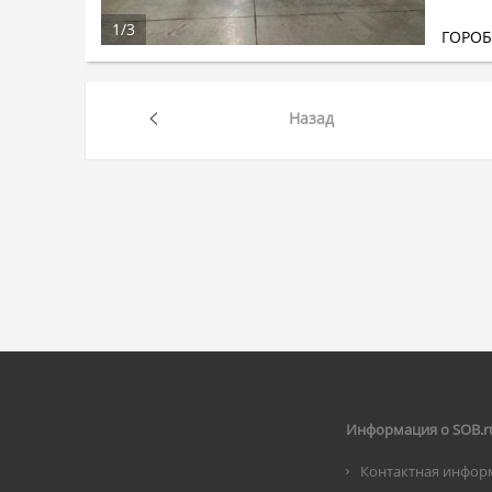
1
/
3
ГОРО
Назад
Информация о SOB.r
Контактная инфор