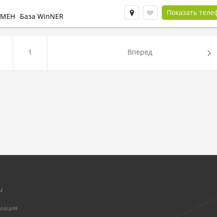
Показать теле
БМЕН
База WinNER
1
Вперед
u
мация