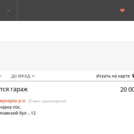
До МКАД
Искать на карте
тся гараж
20 0
мунарка р-н
(5 мин. транспортом)
нарка пос.
навский бул.
,
12