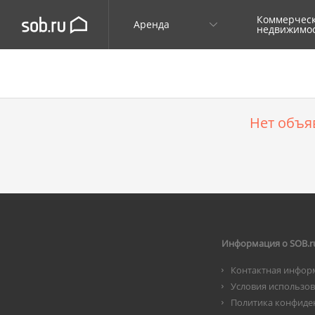
Коммерчес
Аренда
недвижимо
Нет объя
Информация о SOB.r
Контактная инфор
Условия использо
Политика конфиде