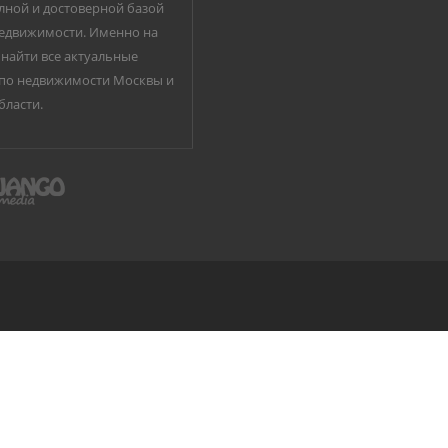
лной и достоверной базой
едвижимости. Именно на
найти все актуальные
по недвижимости Москвы и
бласти.