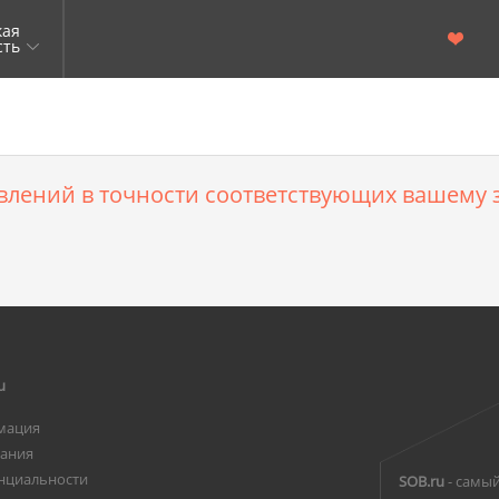
кая
сть
влений в точности соответствующих вашему з
u
мация
вания
нциальности
SOB.ru
- самый