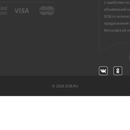
с наиболее по
объявлений н
SOB.ru можно 
предложения 
Московской о
©
2026 SOB.RU