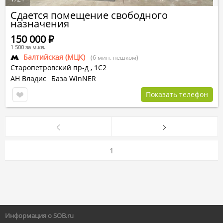
Сдается помещение свободного
назначения
150 000
Р
1 500 за м.кв.
Балтийская (МЦК)
(6 мин. пешком)
Старопетровский пр-д
,
1С2
АН Владис
База WinNER
Показать телефон
1
Информация о SOB.ru