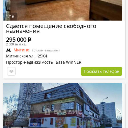
1
/
16
Сдается помещение свободного
назначения
295 000
Р
2 500 за м.кв.
Митино
(5 мин. пешком)
Митинская ул.
,
25К4
Простор-недвижимость
База WinNER
Показать телефон