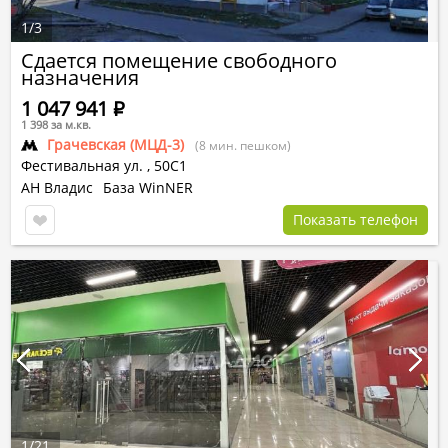
1
/
3
Сдается помещение свободного
назначения
1 047 941
Р
1 398 за м.кв.
Грачевская (МЦД-3)
(8 мин. пешком)
Фестивальная ул.
,
50С1
АН Владис
База WinNER
Показать телефон
1
/
21