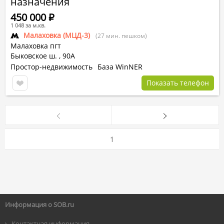
назначения
450 000
Р
1 048 за м.кв.
Малаховка (МЦД-3)
(27 мин. пешком)
Малаховка пгт
Быковское ш.
,
90А
Простор-недвижимость
База WinNER
Показать телефон
1
Информация о SOB.ru
Контактная информация