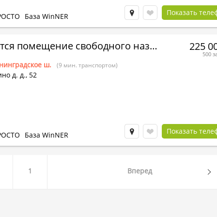
Показать теле
РОСТО
База WinNER
Сдается помещение свободного назначения
225 0
500 з
нинградское ш.
(9 мин. транспортом)
но д.
д.,
52
Показать теле
РОСТО
База WinNER
1
Вперед