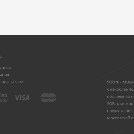
u
мация
вания
нциальности
SOB.ru
- самый
с наиболее по
объявлений н
SOB.ru можно 
предложения 
Московской о