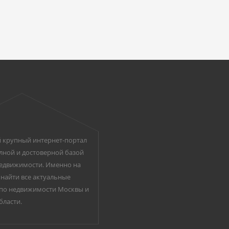
 крупный интернет-портал
лной и достоверной базой
едвижимости. Именно на
найти все актуальные
по недвижимости Москвы и
бласти.