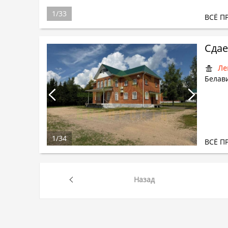
1
/
33
ВСЁ П
Ле
Белави
1
/
34
ВСЁ П
Назад