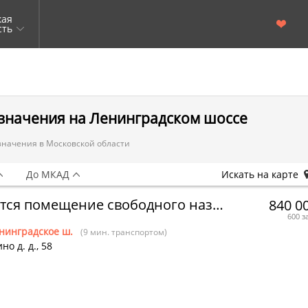
кая
сть
значения на Ленинградском шоссе
начения в Московской области
До МКАД
Искать на карте
Сдается помещение свободного назначения
840 0
600 з
нинградское ш.
(9 мин. транспортом)
но д.
д.,
58