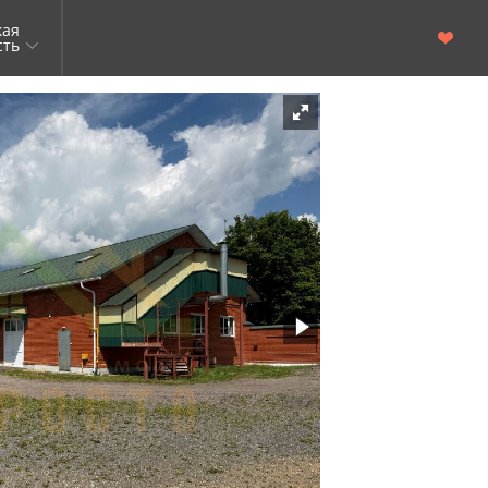
кая
сть