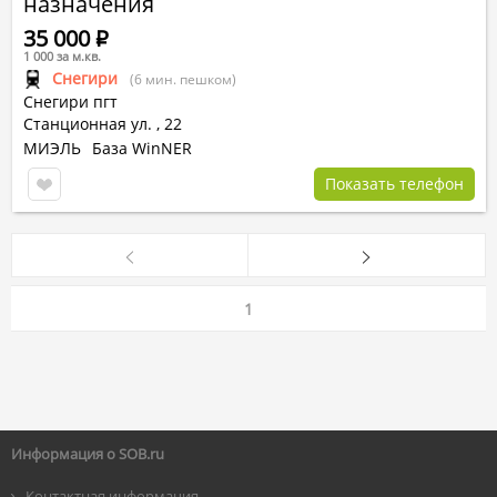
назначения
35 000
Р
1 000 за м.кв.
Снегири
(6 мин. пешком)
Снегири пгт
Станционная ул.
,
22
МИЭЛЬ
База WinNER
Показать телефон
1
Информация о SOB.ru
Контактная информация