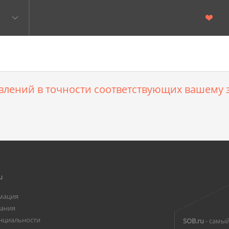
влений в точности соответствующих вашему з
u
мация
вания
нциальности
SOB.ru
- самый