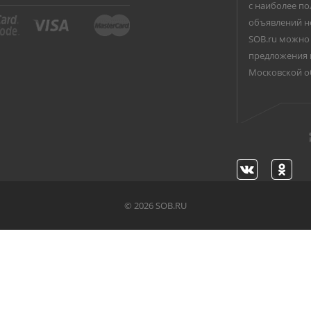
с наиболее по
объявлений н
SOB.ru можно 
предложения 
Московской о
©
2026 SOB.RU