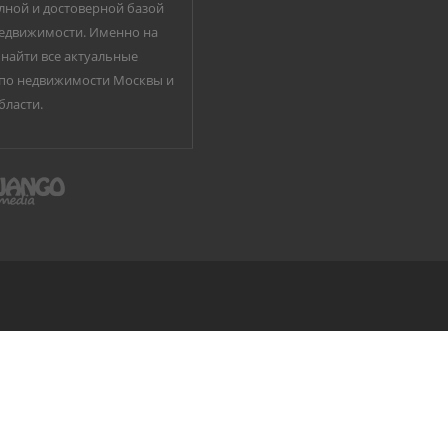
лной и достоверной базой
едвижимости. Именно на
найти все актуальные
по недвижимости Москвы и
бласти.