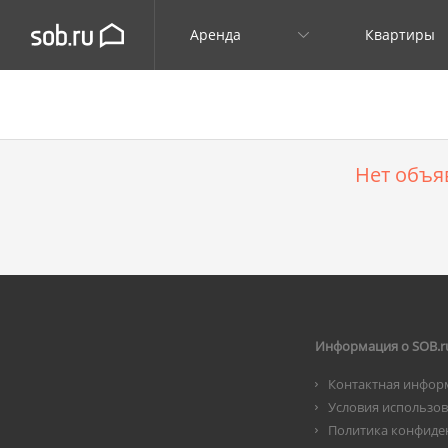
Аренда
Квартиры
Нет объя
Информация о SOB.r
Контактная инфор
Условия использо
Политика конфиде