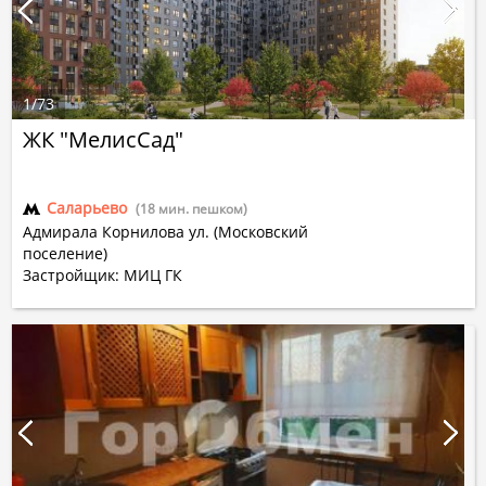
1
/
73
ЖК "МелисСад"
Саларьево
(18 мин. пешком)
Адмирала Корнилова ул. (Московский
поселение)
Застройщик: МИЦ ГК