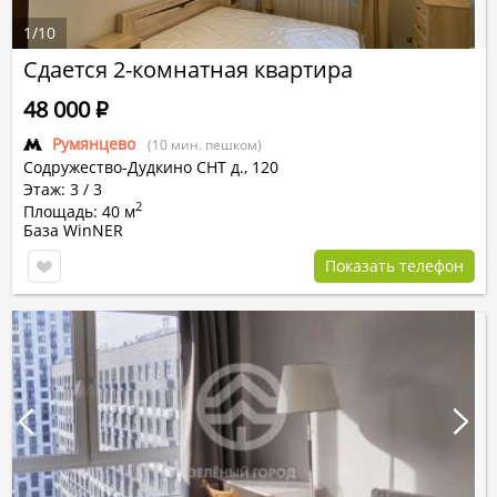
1
/
10
Сдается 2-комнатная квартира
48 000
Р
Румянцево
(10 мин. пешком)
Содружество-Дудкино СНТ
д., 120
Этаж: 3 / 3
2
Площадь: 40 м
База WinNER
Показать телефон