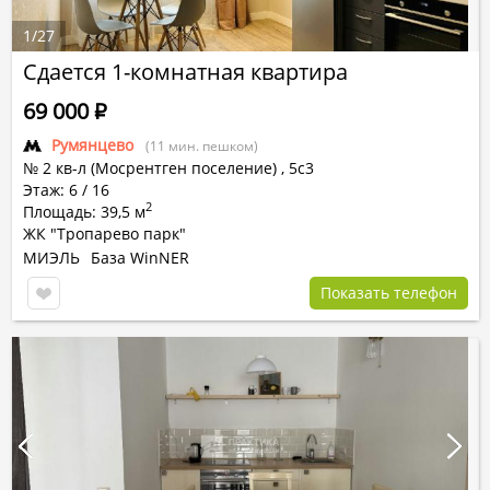
1
/
27
Сдается 1-комнатная квартира
69 000
Р
Румянцево
(11 мин. пешком)
№ 2 кв-л (Мосрентген поселение) ,
5с3
Этаж: 6 / 16
2
Площадь: 39,5 м
ЖК "Тропарево парк"
МИЭЛЬ
База WinNER
Показать телефон