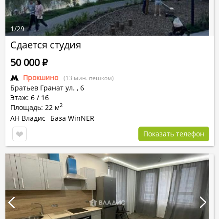
1
/
29
Сдается студия
50 000
Р
Прокшино
(13 мин. пешком)
Братьев Гранат ул.
,
6
Этаж: 6 / 16
2
Площадь: 22 м
АН Владис
База WinNER
Показать телефон