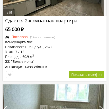
1
/
15
Сдается 2-комнатная квартира
65 000
Р
Потапово
(14 мин. пешком)
Коммунарка пос.
Потаповская Роща ул.
,
26к2
Этаж: 7 / 12
2
Площадь: 60,9 м
ЖК "Белые ночи"
АН Владис
База WinNER
Показать телефон