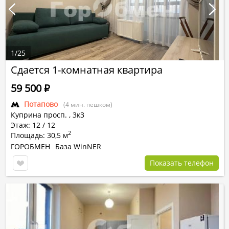
1
/
25
Сдается 1-комнатная квартира
59 500
Р
Потапово
(4 мин. пешком)
Куприна просп.
,
3к3
Этаж: 12 / 12
2
Площадь: 30,5 м
ГОРОБМЕН
База WinNER
Показать телефон