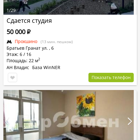
1
/
29
Сдается студия
50 000
Р
Прокшино
(13 мин. пешком)
Братьев Гранат ул.
,
6
Этаж: 6 / 16
2
Площадь: 22 м
АН Владис
База WinNER
Показать телефон