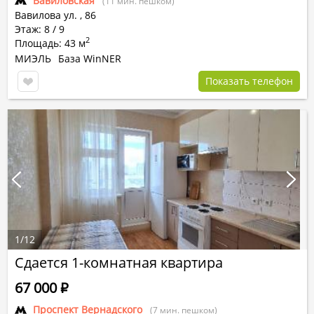
Вавиловская
(11 мин. пешком)
Вавилова ул.
,
86
Этаж: 8 / 9
2
Площадь: 43 м
МИЭЛЬ
База WinNER
Показать телефон
1
/
12
Сдается 1-комнатная квартира
67 000
Р
Проспект Вернадского
(7 мин. пешком)