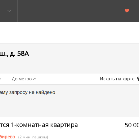
., д. 58А
До метро
Искать на карте
тся 1-комнатная квартира
50 0
бирево
(2 мин. пешком)