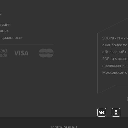
u
мация
вания
нциальности
SOB.ru
- самый
с наиболее по
объявлений н
SOB.ru можно 
предложения 
Московской о
©
2026 SOB.RU