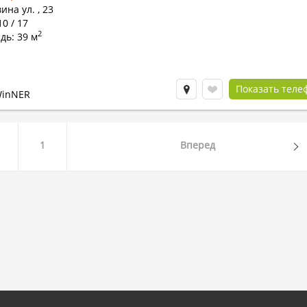
ина ул.
,
23
10 / 17
2
дь: 39 м
Показать теле
WinNER
1
Вперед