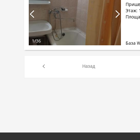
Пришв
Этаж: 
Площа
1
/
36
База 
Назад