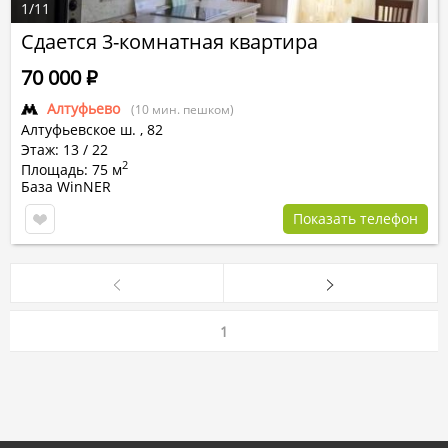
1
/
11
Сдается 3-комнатная квартира
70 000
Р
Алтуфьево
(10 мин. пешком)
Алтуфьевское ш.
,
82
Этаж: 13 / 22
2
Площадь: 75 м
База WinNER
Показать телефон
1