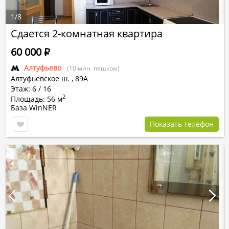
1
/
8
Сдается 2-комнатная квартира
60 000
Р
Алтуфьево
(10 мин. пешком)
Алтуфьевское ш.
,
89А
Этаж: 6 / 16
2
Площадь: 56 м
База WinNER
Показать телефон