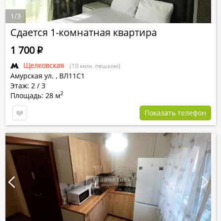
1
/
3
Сдается 1-комнатная квартира
1 700
Р
Щелковская
(10 мин. пешком)
Амурская ул.
,
ВЛ11С1
Этаж: 2 / 3
2
Площадь: 28 м
Показать телефон