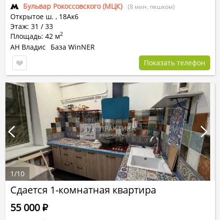
Бульвар Рокоссовского (МЦК)
(8 мин. пешком)
Открытое ш.
,
18Ак6
Этаж: 31 / 33
2
Площадь: 42 м
АН Владис
База WinNER
Показать телефон
1
/
10
Сдается 1-комнатная квартира
55 000
Р