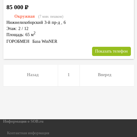
85 000
Р
Окружная
(7 мин. пешком)
Нижнелихоборский 3-й пр-д
,
6
Этаж: 2 / 12
2
Площадь: 65 м
ГОРОБМЕН
База WinNER
Показать телефон
Назад
1
Вперед
Информация о SOB.ru
Контактная информация