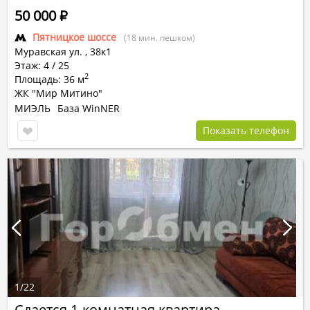
50 000
Р
Пятницкое шоссе
(18 мин. пешком)
Муравская ул.
,
38к1
Этаж: 4 / 25
2
Площадь: 36 м
ЖК "Мир Митино"
МИЭЛЬ
База WinNER
Показать телефон
1
/
22
Сдается 1-комнатная квартира