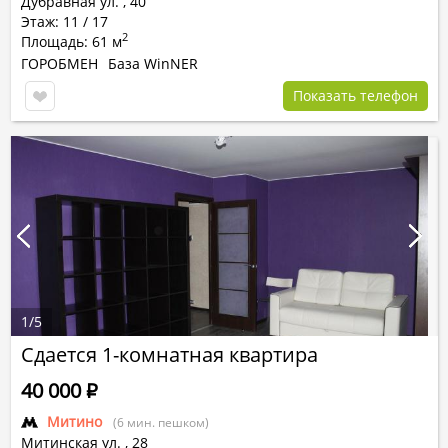
Дубравная ул.
,
40
Этаж: 11 / 17
2
Площадь: 61 м
ГОРОБМЕН
База WinNER
Показать телефон
1
/
5
Сдается 1-комнатная квартира
40 000
Р
Митино
(6 мин. пешком)
Митинская ул.
,
28