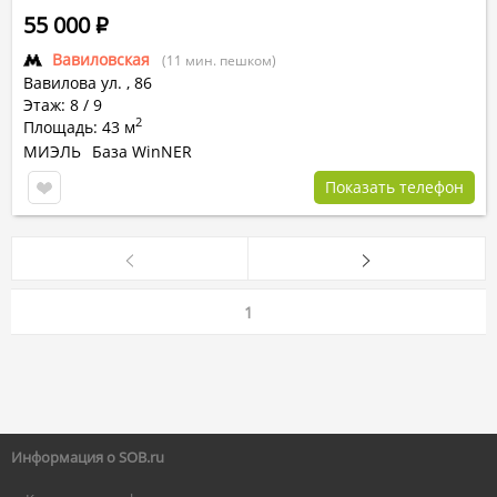
55 000
Р
Вавиловская
(11 мин. пешком)
Вавилова ул.
,
86
Этаж: 8 / 9
2
Площадь: 43 м
МИЭЛЬ
База WinNER
Показать телефон
1
Информация о SOB.ru