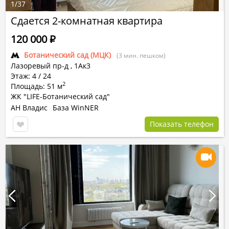
1
/
37
Сдается 2-комнатная квартира
120 000
Р
Ботанический сад (МЦК)
(3 мин. пешком)
Лазоревый пр-д
,
1Ак3
Этаж: 4 / 24
2
Площадь: 51 м
ЖК "LIFE-Ботанический сад"
АН Владис
База WinNER
Показать телефон