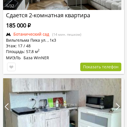
1
/
32
Сдается 2-комнатная квартира
185 000
Р
Ботанический сад
(14 мин. пешком)
Вильгельма Пика ул.
,
1к3
Этаж: 17 / 48
2
Площадь: 57,8 м
МИЭЛЬ
База WinNER
Показать телефон