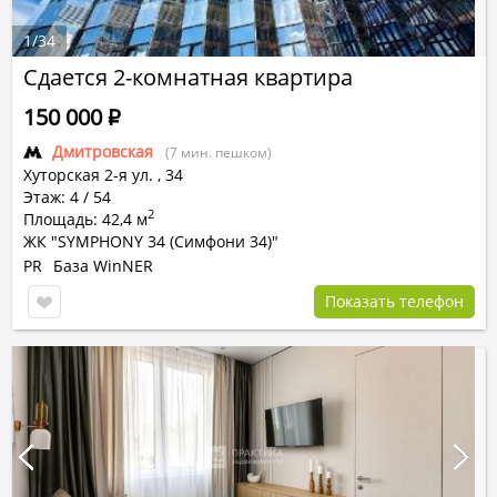
1
/
34
Сдается 2-комнатная квартира
150 000
Р
Дмитровская
(7 мин. пешком)
Хуторская 2-я ул.
,
34
Этаж: 4 / 54
2
Площадь: 42,4 м
ЖК "SYMPHONY 34 (Симфони 34)"
PR
База WinNER
Показать телефон