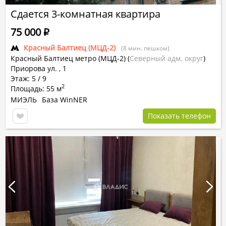
Сдается 3-комнатная квартира
75 000
Р
Красный Балтиец (МЦД-2)
(8 мин. пешком)
Красный Балтиец метро (МЦД-2)
(
Северный адм. округ
)
Приорова ул. , 1
Этаж: 5 / 9
2
Площадь: 55 м
МИЭЛЬ
База WinNER
Показать телефон