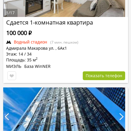
1
/
17
Сдается 1-комнатная квартира
100 000
Р
Водный стадион
(7 мин. пешком)
Адмирала Макарова ул.
,
6Ак1
Этаж: 14 / 34
2
Площадь: 35 м
МИЭЛЬ
База WinNER
Показать телефон