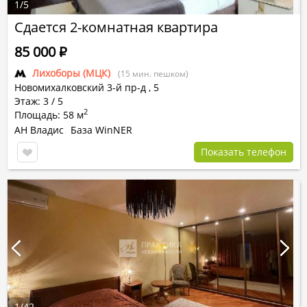
1
/
5
Сдается 2-комнатная квартира
85 000
Р
Лихоборы (МЦК)
(15 мин. пешком)
Новомихалковский 3-й пр-д
,
5
Этаж: 3 / 5
2
Площадь: 58 м
АН Владис
База WinNER
Показать телефон
1
/
42