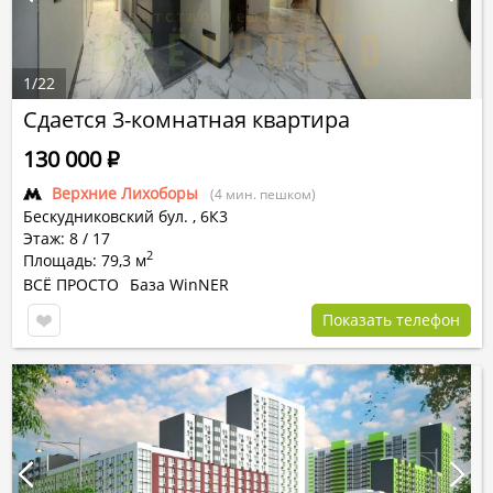
1
/
22
Сдается 3-комнатная квартира
130 000
Р
Верхние Лихоборы
(4 мин. пешком)
Бескудниковский бул.
,
6К3
Этаж: 8 / 17
2
Площадь: 79,3 м
ВСЁ ПРОСТО
База WinNER
Показать телефон