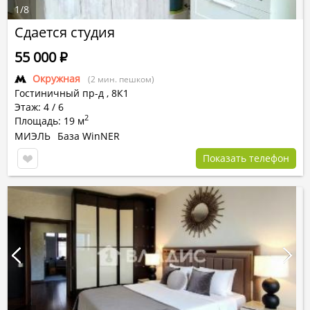
1
/
8
Сдается студия
55 000
Р
Окружная
(2 мин. пешком)
Гостиничный пр-д
,
8К1
Этаж: 4 / 6
2
Площадь: 19 м
МИЭЛЬ
База WinNER
Показать телефон