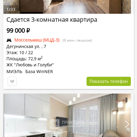
1
/
33
Сдается 3-комнатная квартира
99 000
Р
Моссельмаш (МЦД-3)
(6 мин. пешком)
Дегунинская ул.
,
7
Этаж: 10 / 22
2
Площадь: 72,9 м
ЖК "Любовь и Голуби"
МИЭЛЬ
База WinNER
Показать телефон