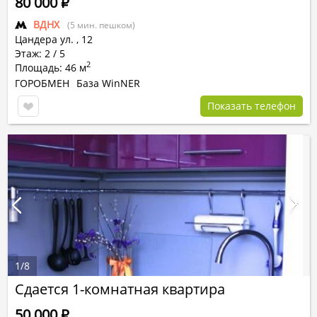
80 000
Р
ВДНХ
(5 мин. пешком)
Цандера ул.
,
12
Этаж: 2 / 5
2
Площадь: 46 м
ГОРОБМЕН
База WinNER
Показать телефон
1
/
8
Сдается 1-комнатная квартира
50 000
Р