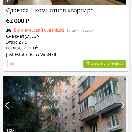
1
/
11
Сдается 1-комнатная квартира
62 000
Р
Ботанический сад (МЦК)
(6 мин. пешком)
Снежная ул.
,
3А
Этаж: 2 / 5
2
Площадь: 31 м
Just Estate
База WinNER
Показать телефон
1
/
23