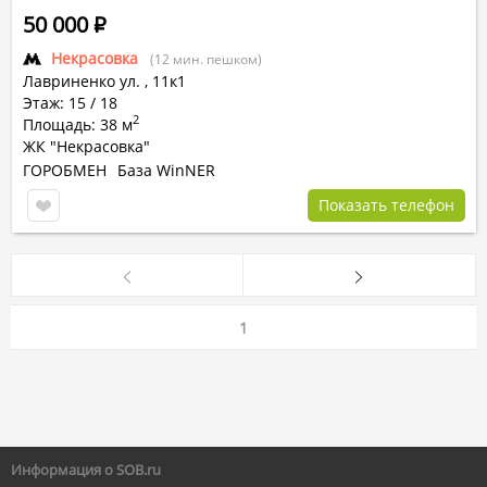
50 000
Р
Некрасовка
(12 мин. пешком)
Лавриненко ул.
,
11к1
Этаж: 15 / 18
2
Площадь: 38 м
ЖК "Некрасовка"
ГОРОБМЕН
База WinNER
Показать телефон
1
Информация о SOB.ru