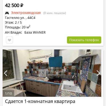
42 500
Р
Электрозаводская
(8 мин. пешком)
Гастелло ул.
,
44С4
Этаж: 2 / 5
2
Площадь: 20 м
АН Владис
База WinNER
Показать телефон
1
/
10
Сдается 1-комнатная квартира