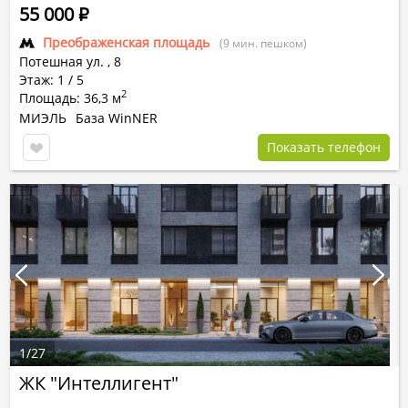
55 000
Р
Преображенская площадь
(9 мин. пешком)
Потешная ул.
,
8
Этаж: 1 / 5
2
Площадь: 36,3 м
МИЭЛЬ
База WinNER
Показать телефон
1
/
27
ЖК "Интеллигент"