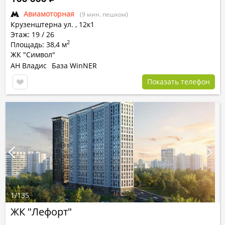
Авиамоторная
(9 мин. пешком)
Крузенштерна ул.
,
12к1
Этаж: 19 / 26
2
Площадь: 38,4 м
ЖК "Символ"
АН Владис
База WinNER
Показать телефон
1
/
135
ЖК "Лефорт"