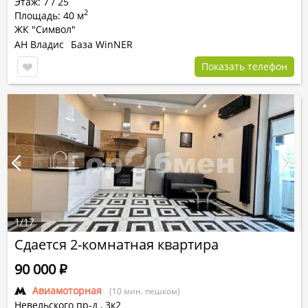
Этаж: 7 / 25
2
Площадь: 40 м
ЖК "Символ"
АН Владис
База WinNER
Показать телефон
1
/
17
Сдается 2-комнатная квартира
90 000
Р
Авиамоторная
(10 мин. пешком)
Невельского пр-д
,
3к2