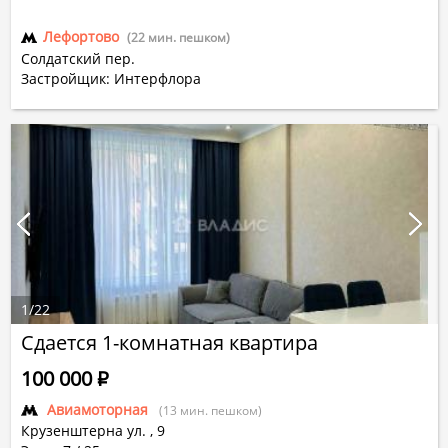
Лефортово
(22 мин. пешком)
Солдатский пер.
Застройщик: Интерфлора
1
/
22
Сдается 1-комнатная квартира
100 000
Р
Авиамоторная
(13 мин. пешком)
Крузенштерна ул.
,
9