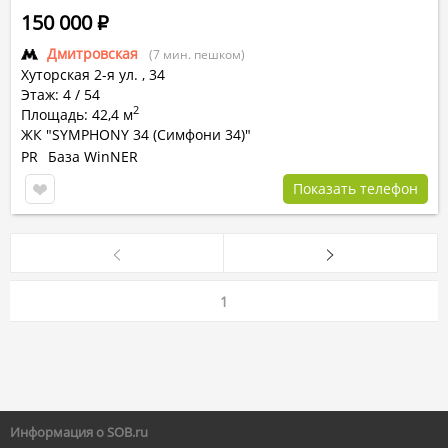
150 000
Р
Дмитровская
(7 мин. пешком)
Хуторская 2-я ул.
,
34
Этаж: 4 / 54
2
Площадь: 42,4 м
ЖК "SYMPHONY 34 (Симфони 34)"
PR
База WinNER
Показать телефон
1
Информация о SOB.ru