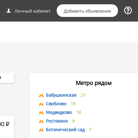
Добавить объявление
Личный кабинет
Метро рядом
Бабушкинская
21
Свиблово
19
Медведково
18
Ростокино
9
00
Р
Ботанический сад
7