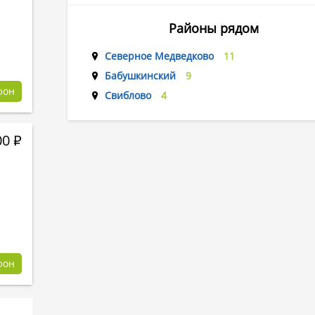
Районы рядом
Северное Медведково
11
Бабушкинский
9
фон
Свиблово
4
00
Р
фон