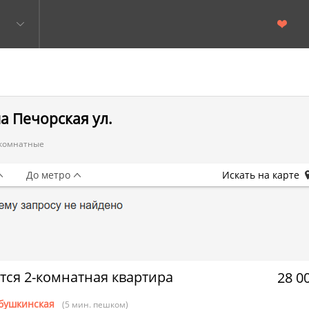
а Печорская ул.
комнатные
До метро
Искать на карте
тся 2-комнатная квартира
28 0
бушкинская
(5 мин. пешком)