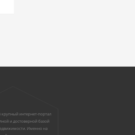
 крупный интернет-портал
лной и достоверной базой
едвижимости. Именно на