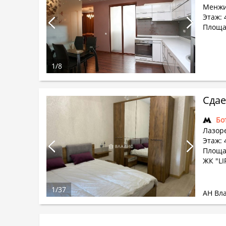
Менжи
Этаж: 
Площа
1
/
8
Сдае
Бо
Лазор
Этаж: 
Площа
ЖК "LI
1
/
37
АН Вл