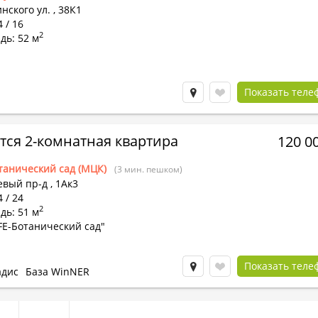
нского ул.
,
38К1
4 / 16
2
дь: 52 м
Показать теле
тся 2-комнатная квартира
120 0
танический сад (МЦК)
(3 мин. пешком)
евый пр-д
,
1Ак3
4 / 24
2
дь: 51 м
FE-Ботанический сад"
Показать теле
адис
База WinNER