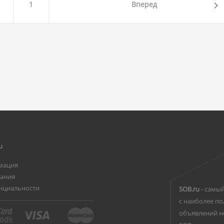
1
Вперед
u
мация
вания
нциальности
SOB.ru
- самый
с наиболее по
объявлений н