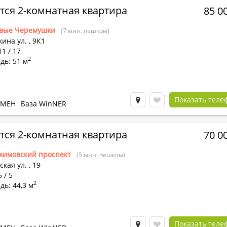
тся 2-комнатная квартира
85 0
вые Черемушки
(7 мин. пешком)
ина ул.
,
9К1
11 / 17
2
дь: 51 м
Показать теле
БМЕН
База WinNER
тся 2-комнатная квартира
70 0
химовский проспект
(5 мин. пешком)
кая ул.
,
19
 / 5
2
ь: 44,3 м
Показать теле