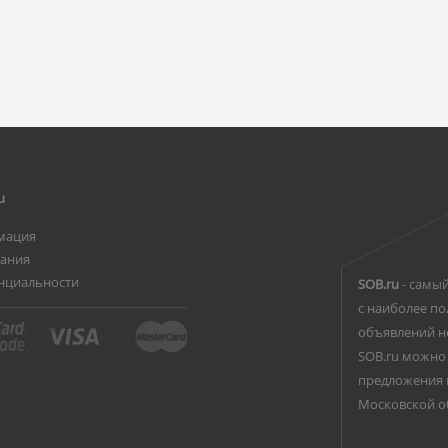
u
мация
вания
нциальности
SOB.ru
- самый
с наиболее по
объявлений н
SOB.ru можно 
предложения 
Московской о