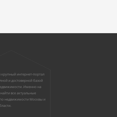
 крупный интернет-портал
лной и достоверной базой
едвижимости. Именно на
найти все актуальные
по недвижимости Москвы и
бласти.