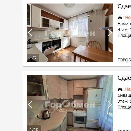
Сдае
Но
Наметк
Этаж: 
Площа
1
/
6
ГОРО
Сдае
На
Сивашс
Этаж: 5
Площад
1
/
10