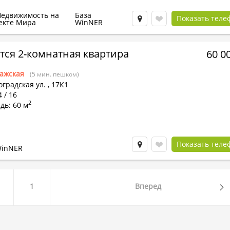
Недвижимость на
База
Показать теле
екте Мира
WinNER
тся 2-комнатная квартира
60 0
ажская
(5 мин. пешком)
градская ул.
,
17К1
4 / 16
2
дь: 60 м
Показать теле
WinNER
1
Вперед