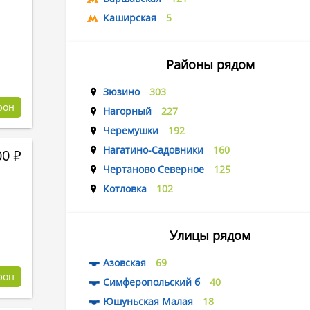
Каширская
5
Районы рядом
Зюзино
303
фон
Нагорный
227
Черемушки
192
Нагатино-Садовники
160
00
Р
Чертаново Северное
125
Котловка
102
Улицы рядом
Азовская
69
фон
Симферопольский б
40
Юшуньская Малая
18