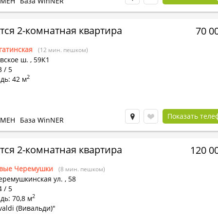
БМЕН
База WinNER
тся 2-комнатная квартира
70 0
гатинская
(12 мин. пешком)
вское ш.
,
59К1
 / 5
2
дь: 42 м
Показать теле
БМЕН
База WinNER
тся 2-комнатная квартира
120 0
вые Черемушки
(8 мин. пешком)
еремушкинская ул.
,
58
 / 5
2
ь: 70,8 м
valdi (Вивальди)"