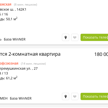
ажская
(6 мин. пешком)
вское ш.
,
142К1
6 / 16
2
ь: 50,1 м
Показать теле
Ь
База WinNER
тся 2-комнатная квартира
180 0
офсоюзная
(14 мин. пешком)
еремушкинская ул.
,
27
4 / 13
2
ь: 61,2 м
Показать теле
БМЕН
База WinNER