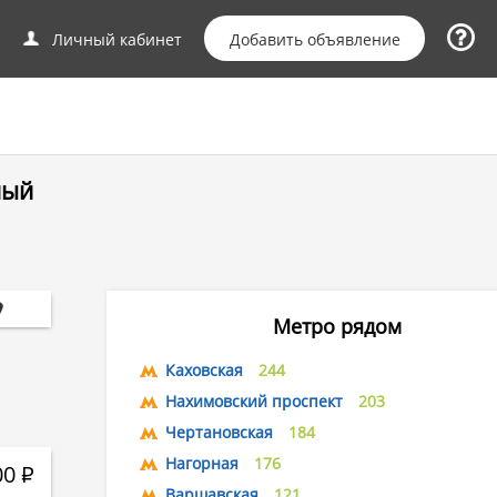
Добавить объявление
Личный кабинет
ный
Метро рядом
Каховская
244
Нахимовский проспект
203
Чертановская
184
Нагорная
176
00
Р
Варшавская
121