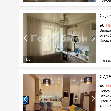
ГОРО
Сдае
На
Варша
Этаж: 3
Площа
1
/
6
ГОРО
Сдае
Но
Новоч
Этаж: 4
Площад
ЖК "Vi