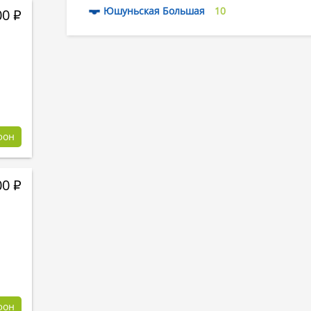
Юшуньская Большая
10
00
Р
фон
00
Р
фон