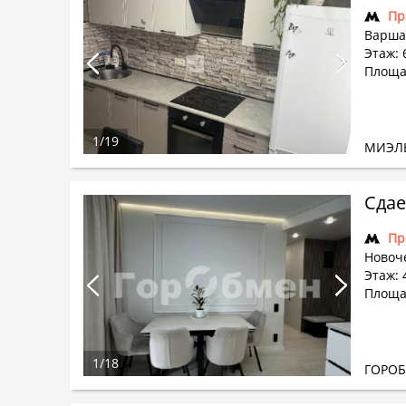
Пр
Варша
Этаж: 
Площад
1
/
19
МИЭЛ
Сдае
Пр
Новоч
Этаж: 
Площад
1
/
18
ГОРО