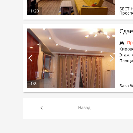
БЕСТ 
1
/
20
Просп
Сдае
Пр
Кирово
Этаж: 
Площа
1
/
8
База 
Назад