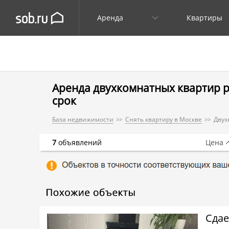
Аренда
Квартиры
Аренда двухкомнатных квартир р
срок
База недвижимости
Снять квартиру в Москве
Двух
7
объявлений
Цена
Сдае