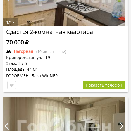
1
/
17
Сдается 2-комнатная квартира
70 000
Р
Нагорная
(10 мин. пешком)
Криворожская ул.
,
19
Этаж: 2 / 5
2
Площадь: 44 м
ГОРОБМЕН
База WinNER
Показать телефон