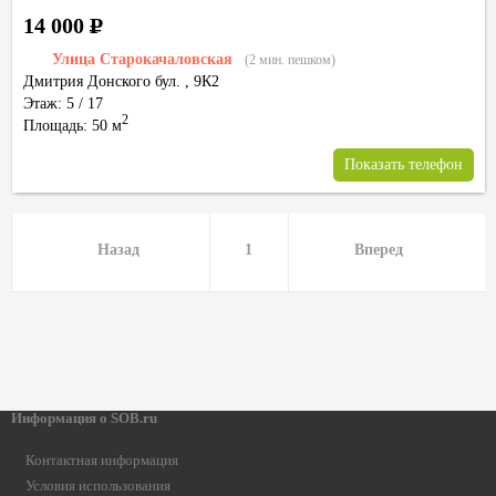
14 000
Р
Улица Старокачаловская
(2 мин. пешком)
Дмитрия Донского бул.
,
9К2
Этаж: 5 / 17
2
Площадь: 50 м
Показать телефон
Назад
1
Вперед
Информация о SOB.ru
Контактная информация
Условия использования