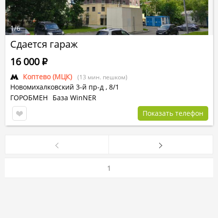
1
/
6
Сдается гараж
16 000
Р
Коптево (МЦК)
(13 мин. пешком)
Новомихалковский 3-й пр-д
,
8/1
ГОРОБМЕН
База WinNER
Показать телефон
1