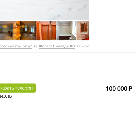
овский гор. округ
Форест Вилладж КП
Дом
100 000 Р
казать телефон
МИЭЛЬ