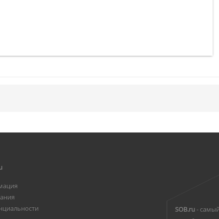
u
мация
вания
нциальности
SOB.ru
- самый