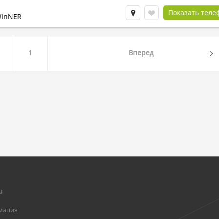
Показать теле
WinNER
1
Вперед
u
мация