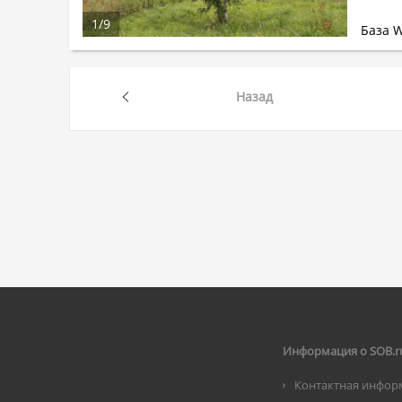
1
/
9
База 
Назад
Информация о SOB.r
Контактная инфор