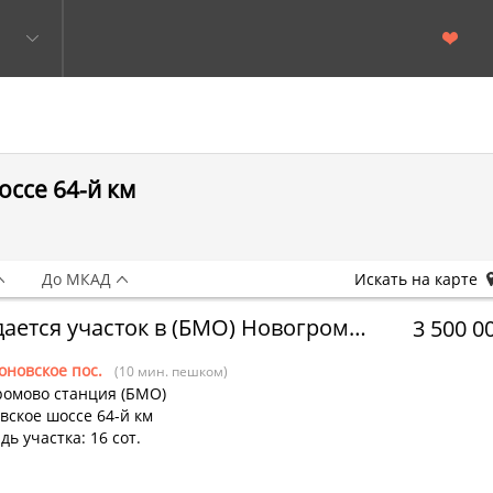
оссе 64-й км
До МКАД
Искать на карте
Продается участок в (БМО) Новогромово станция
3 500 0
оновское пос.
(10 мин. пешком)
ромово станция (БМО)
вское шоссе 64-й км
ь участка: 16 сот.