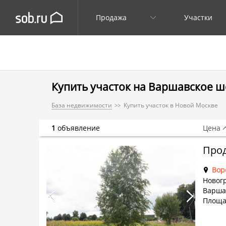
Продажа
Участки
Купить участок на Варшавское ш
База недвижимости
Купить участок в Новой Москве
1
объявление
Цена
Вор
Новог
Варша
Площад